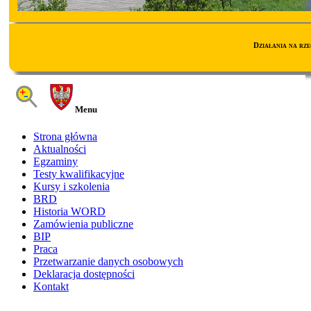
Działania na rz
Menu
Strona główna
Aktualności
Egzaminy
Testy kwalifikacyjne
Kursy i szkolenia
BRD
Historia WORD
Zamówienia publiczne
BIP
Praca
Przetwarzanie danych osobowych
Deklaracja dostępności
Kontakt