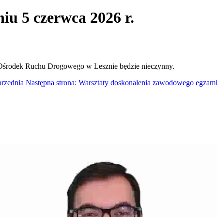
u 5 czerwca 2026 r.
 Ośrodek Ruchu Drogowego w Lesznie będzie nieczynny.
rzednia
Następna strona: Warsztaty doskonalenia zawodowego egza