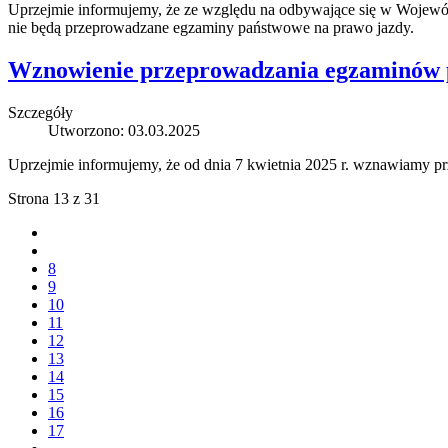
Uprzejmie informujemy, że ze względu na odbywające się w Wojew
nie będą przeprowadzane egzaminy państwowe na prawo jazdy.
Wznowienie przeprowadzania egzaminów pr
Szczegóły
Utworzono: 03.03.2025
Uprzejmie informujemy, że od dnia 7 kwietnia 2025 r. wznawiamy p
Strona 13 z 31
8
9
10
11
12
13
14
15
16
17