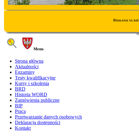
Działania na rz
Menu
Strona główna
Aktualności
Egzaminy
Testy kwalifikacyjne
Kursy i szkolenia
BRD
Historia WORD
Zamówienia publiczne
BIP
Praca
Przetwarzanie danych osobowych
Deklaracja dostępności
Kontakt